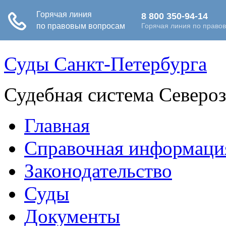
Суды Санкт-Петербурга
Судебная система Северо
Главная
Справочная информаци
Законодательство
Суды
Документы