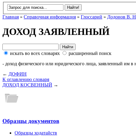
Главная
»
Справочная информация
»
Глоссарий
»
Додонов В. Н
ДОХОД ЗАЯВЛЕННЫЙ
искать во всех словарях
расширенный поиск
- доход физического или юридического лица, заявленный им в 
←
ДОФИН
К оглавлению словаря
ДОХОД КОСВЕННЫЙ
→
Образцы документов
Образцы ходатайств