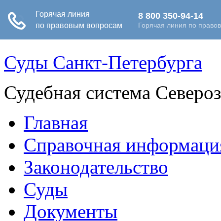
Суды Санкт-Петербурга
Судебная система Северо
Главная
Справочная информаци
Законодательство
Суды
Документы