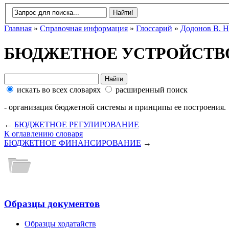
Главная
»
Справочная информация
»
Глоссарий
»
Додонов В. Н
БЮДЖЕТНОЕ УСТРОЙСТВ
искать во всех словарях
расширенный поиск
- организация бюджетной системы и принципы ее построения.
←
БЮДЖЕТНОЕ РЕГУЛИРОВАНИЕ
К оглавлению словаря
БЮДЖЕТНОЕ ФИНАНСИРОВАНИЕ
→
Образцы документов
Образцы ходатайств