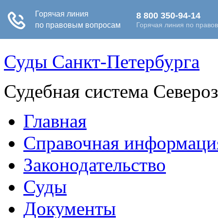
Суды Санкт-Петербурга
Судебная система Северо
Главная
Справочная информаци
Законодательство
Суды
Документы