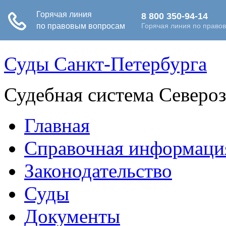
Суды Санкт-Петербурга
Судебная система Северо
Главная
Справочная информаци
Законодательство
Суды
Документы