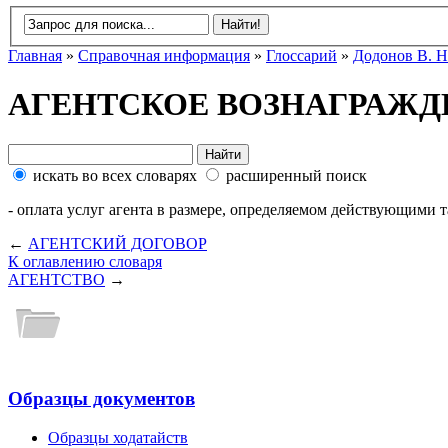
Главная
»
Справочная информация
»
Глоссарий
»
Додонов В. Н
АГЕНТСКОЕ ВОЗНАГРАЖД
искать во всех словарях
расширенный поиск
- оплата услуг агента в размере, определяемом действующими 
←
АГЕНТСКИЙ ДОГОВОР
К оглавлению словаря
АГЕНТСТВО
→
Образцы документов
Образцы ходатайств