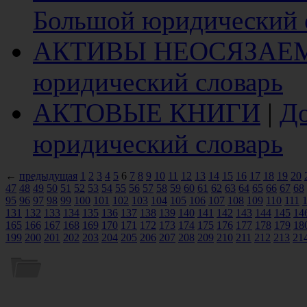
Большой юридический 
АКТИВЫ НЕОСЯЗАЕ
юридический словарь
АКТОВЫЕ КНИГИ
|
До
юридический словарь
←
предыдущая
1
2
3
4
5
6
7
8
9
10
11
12
13
14
15
16
17
18
19
20
47
48
49
50
51
52
53
54
55
56
57
58
59
60
61
62
63
64
65
66
67
68
95
96
97
98
99
100
101
102
103
104
105
106
107
108
109
110
111
131
132
133
134
135
136
137
138
139
140
141
142
143
144
145
14
165
166
167
168
169
170
171
172
173
174
175
176
177
178
179
18
199
200
201
202
203
204
205
206
207
208
209
210
211
212
213
21