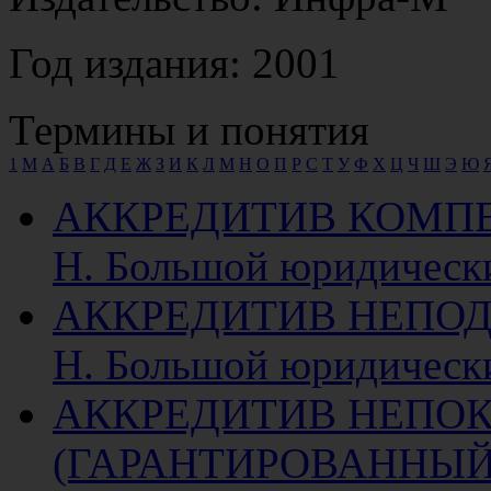
Год издания: 2001
Термины и понятия
1
M
А
Б
В
Г
Д
Е
Ж
З
И
К
Л
М
Н
О
П
Р
С
Т
У
Ф
Х
Ц
Ч
Ш
Э
Ю
АККРЕДИТИВ КОМП
Н. Большой юридическ
АККРЕДИТИВ НЕПО
Н. Большой юридическ
АККРЕДИТИВ НЕПО
(ГАРАНТИРОВАННЫЙ