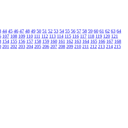
3
44
45
46
47
48
49
50
51
52
53
54
55
56
57
58
59
60
61
62
63
64
6
107
108
109
110
111
112
113
114
115
116
117
118
119
120
121
3
154
155
156
157
158
159
160
161
162
163
164
165
166
167
168
0
201
202
203
204
205
206
207
208
209
210
211
212
213
214
215