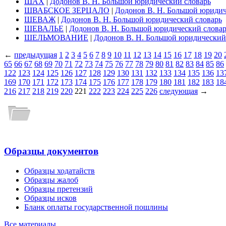
ШАХ
|
Додонов В. Н. Большой юридический словарь
ШВАБСКОЕ ЗЕРЦАЛО
|
Додонов В. Н. Большой юридич
ШЕВАЖ
|
Додонов В. Н. Большой юридический словарь
ШЕВАЛЬЕ
|
Додонов В. Н. Большой юридический слова
ШЕЛЬМОВАНИЕ
|
Додонов В. Н. Большой юридический
←
предыдущая
1
2
3
4
5
6
7
8
9
10
11
12
13
14
15
16
17
18
19
20
65
66
67
68
69
70
71
72
73
74
75
76
77
78
79
80
81
82
83
84
85
86
122
123
124
125
126
127
128
129
130
131
132
133
134
135
136
13
169
170
171
172
173
174
175
176
177
178
179
180
181
182
183
18
216
217
218
219
220
221
222
223
224
225
226
следующая
→
Образцы документов
Образцы ходатайств
Образцы жалоб
Образцы претензий
Образцы исков
Бланк оплаты государственной пошлины
Все материалы