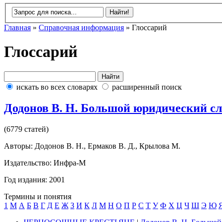
Главная
»
Справочная информация
» Глоссарий
Глоссарий
искать во всех словарях
расширенный поиск
Додонов В. Н. Большой юридический с
(6779 статей)
Авторы: Додонов В. Н., Ермаков В. Д., Крылова М.
Издательство: Инфра-М
Год издания: 2001
Термины и понятия
1
M
А
Б
В
Г
Д
Е
Ж
З
И
К
Л
М
Н
О
П
Р
С
Т
У
Ф
Х
Ц
Ч
Ш
Э
Ю