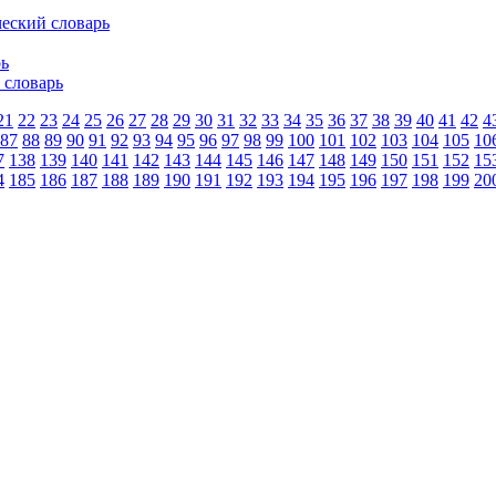
еский словарь
рь
 словарь
21
22
23
24
25
26
27
28
29
30
31
32
33
34
35
36
37
38
39
40
41
42
4
87
88
89
90
91
92
93
94
95
96
97
98
99
100
101
102
103
104
105
10
7
138
139
140
141
142
143
144
145
146
147
148
149
150
151
152
15
4
185
186
187
188
189
190
191
192
193
194
195
196
197
198
199
20