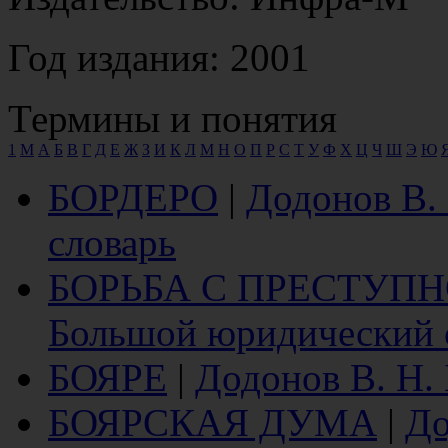
Год издания: 2001
Термины и понятия
1
M
А
Б
В
Г
Д
Е
Ж
З
И
К
Л
М
Н
О
П
Р
С
Т
У
Ф
Х
Ц
Ч
Ш
Э
Ю
БОРДЕРО
|
Додонов В.
словарь
БОРЬБА С ПРЕСТУП
Большой юридический 
БОЯРЕ
|
Додонов В. Н.
БОЯРСКАЯ ДУМА
|
До