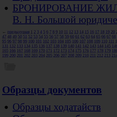
БРОНИРОВАНИЕ ЖИ
В. Н. Большой юридиче
←
предыдущая
1
2
3
4
5
6
7
8
9
10
11
12
13
14
15
16
17
18
19
20
47
48
49
50
51
52
53
54
55
56
57
58
59
60
61
62
63
64
65
66
67
68
95
96
97
98
99
100
101
102
103
104
105
106
107
108
109
110
111
131
132
133
134
135
136
137
138
139
140
141
142
143
144
145
14
165
166
167
168
169
170
171
172
173
174
175
176
177
178
179
18
199
200
201
202
203
204
205
206
207
208
209
210
211
212
213
21
Образцы документов
Образцы ходатайств