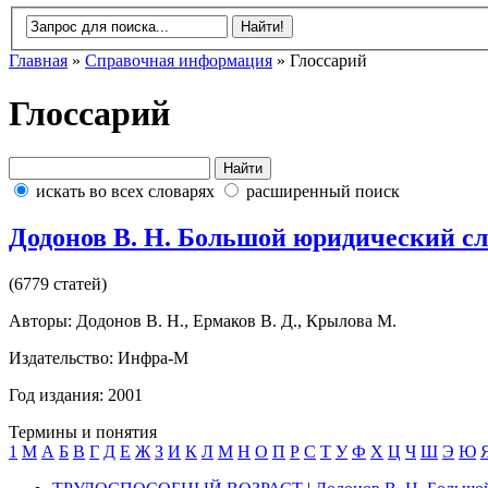
Главная
»
Справочная информация
» Глоссарий
Глоссарий
искать во всех словарях
расширенный поиск
Додонов В. Н. Большой юридический с
(6779 статей)
Авторы: Додонов В. Н., Ермаков В. Д., Крылова М.
Издательство: Инфра-М
Год издания: 2001
Термины и понятия
1
M
А
Б
В
Г
Д
Е
Ж
З
И
К
Л
М
Н
О
П
Р
С
Т
У
Ф
Х
Ц
Ч
Ш
Э
Ю