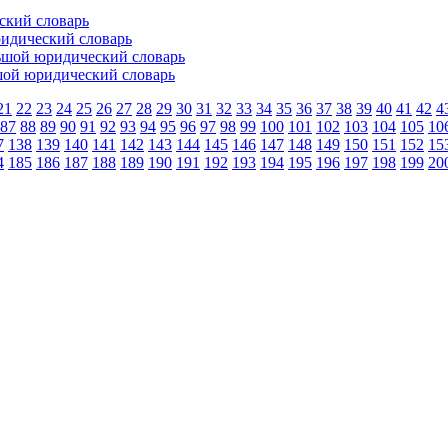
ский словарь
идический словарь
ьшой юридический словарь
шой юридический словарь
21
22
23
24
25
26
27
28
29
30
31
32
33
34
35
36
37
38
39
40
41
42
4
87
88
89
90
91
92
93
94
95
96
97
98
99
100
101
102
103
104
105
10
7
138
139
140
141
142
143
144
145
146
147
148
149
150
151
152
15
4
185
186
187
188
189
190
191
192
193
194
195
196
197
198
199
20