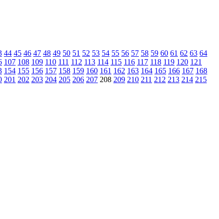
3
44
45
46
47
48
49
50
51
52
53
54
55
56
57
58
59
60
61
62
63
64
6
107
108
109
110
111
112
113
114
115
116
117
118
119
120
121
3
154
155
156
157
158
159
160
161
162
163
164
165
166
167
168
0
201
202
203
204
205
206
207
208
209
210
211
212
213
214
215