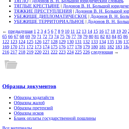
ТЯГЛО
|
Додонов В. Н. Большой юридический словарь
ТЯГЛЫЕ КРЕСТЬЯНЕ
|
Додонов В. Н. Большой юридиче
ТЯЖКИЕ ПРЕСТУПЛЕНИЯ
|
Додонов В. Н. Большой юр
УБЕЖИЩЕ ДИПЛОМАТИЧЕСКОЕ
|
Додонов В. Н. Бол
УБЕЖИЩЕ ТЕРРИТОРИАЛЬНОЕ
|
Додонов В. Н. Боль
←
предыдущая
1
2
3
4
5
6
7
8
9
10
11
12
13
14
15
16
17
18
19
20
65
66
67
68
69
70
71
72
73
74
75
76
77
78
79
80
81
82
83
84
85
86
122
123
124
125
126
127
128
129
130
131
132
133
134
135
136
13
169
170
171
172
173
174
175
176
177
178
179
180
181
182
183
18
216
217
218
219
220
221
222
223
224
225
226
следующая
→
Образцы документов
Образцы ходатайств
Образцы жалоб
Образцы претензий
Образцы исков
Бланк оплаты государственной пошлины
Все материалы