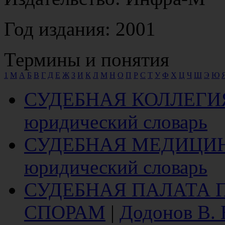
Год издания: 2001
Термины и понятия
1
M
А
Б
В
Г
Д
Е
Ж
З
И
К
Л
М
Н
О
П
Р
С
Т
У
Ф
Х
Ц
Ч
Ш
Э
Ю
СУДЕБНАЯ КОЛЛЕГИ
юридический словарь
СУДЕБНАЯ МЕДИЦИ
юридический словарь
СУДЕБНАЯ ПАЛАТА
СПОРАМ
|
Додонов В.