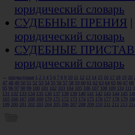
юридический словарь
СУДЕБНЫЕ ПРЕНИЯ
юридический словарь
СУДЕБНЫЕ ПРИСТА
юридический словарь
←
предыдущая
1
2
3
4
5
6
7
8
9
10
11
12
13
14
15
16
17
18
19
20
47
48
49
50
51
52
53
54
55
56
57
58
59
60
61
62
63
64
65
66
67
68
95
96
97
98
99
100
101
102
103
104
105
106
107
108
109
110
111
131
132
133
134
135
136
137
138
139
140
141
142
143
144
145
14
165
166
167
168
169
170
171
172
173
174
175
176
177
178
179
18
199
200
201
202
203
204
205
206
207
208
209
210
211
212
213
21