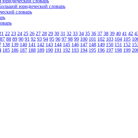
й юридический словарь
 Большой юридический словарь
ческий словарь
арь
оварь
21
22
23
24
25
26
27
28
29
30
31
32
33
34
35
36
37
38
39
40
41
42
4
87
88
89
90
91
92
93
94
95
96
97
98
99
100
101
102
103
104
105
10
7
138
139
140
141
142
143
144
145
146
147
148
149
150
151
152
15
4
185
186
187
188
189
190
191
192
193
194
195
196
197
198
199
20