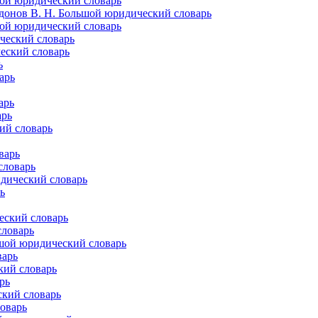
ой юридический словарь
донов В. Н. Большой юридический словарь
ой юридический словарь
ческий словарь
еский словарь
ь
арь
арь
арь
ий словарь
варь
словарь
дический словарь
ь
еский словарь
словарь
шой юридический словарь
варь
кий словарь
рь
ский словарь
оварь