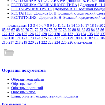
РЕСПУБЛИКА В СОСТАВЕ РФ
|
Додонов В. Н. Большо
РЕСПУБЛИКА СМЕШАННОГО ТИПА
|
Додонов В. Н.
РЕСТАВРАЦИЯ ТРУПА
|
Додонов В. Н. Большой юриди
РЕСТАНТЫ
|
Додонов В. Н. Большой юридический слов
РЕСТИТУЦИЯ
|
Додонов В. Н. Большой юридический сл
←
предыдущая
1
2
3
4
5
6
7
8
9
10
11
12
13
14
15
16
17
18
19
20
65
66
67
68
69
70
71
72
73
74
75
76
77
78
79
80
81
82
83
84
85
86
122
123
124
125
126
127
128
129
130
131
132
133
134
135
136
13
169
170
171
172
173
174
175
176
177
178
179
180
181
182
183
18
216
217
218
219
220
221
222
223
224
225
226
следующая
→
Образцы документов
Образцы ходатайств
Образцы жалоб
Образцы претензий
Образцы исков
Бланк оплаты государственной пошлины
Все материалы