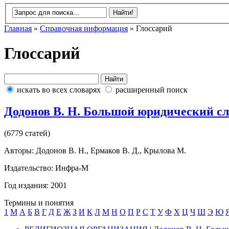
Главная
»
Справочная информация
» Глоссарий
Глоссарий
искать во всех словарях
расширенный поиск
Додонов В. Н. Большой юридический с
(6779 статей)
Авторы: Додонов В. Н., Ермаков В. Д., Крылова М.
Издательство: Инфра-М
Год издания: 2001
Термины и понятия
1
M
А
Б
В
Г
Д
Е
Ж
З
И
К
Л
М
Н
О
П
Р
С
Т
У
Ф
Х
Ц
Ч
Ш
Э
Ю