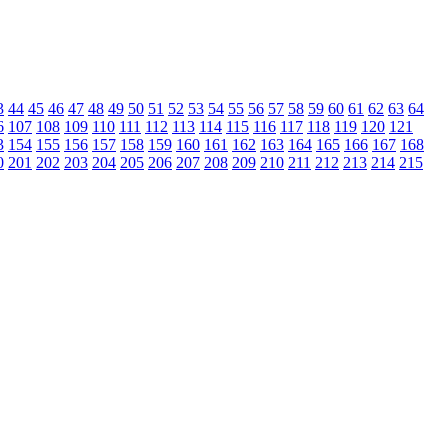
3
44
45
46
47
48
49
50
51
52
53
54
55
56
57
58
59
60
61
62
63
64
6
107
108
109
110
111
112
113
114
115
116
117
118
119
120
121
3
154
155
156
157
158
159
160
161
162
163
164
165
166
167
168
0
201
202
203
204
205
206
207
208
209
210
211
212
213
214
215