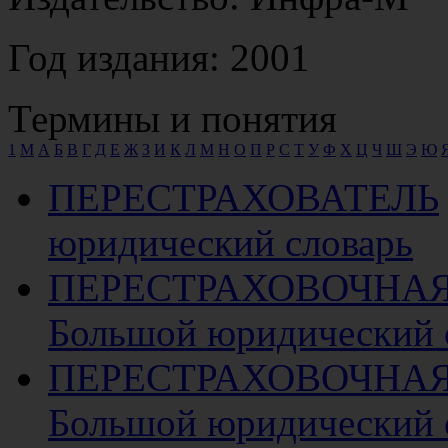
Год издания: 2001
Термины и понятия
1
M
А
Б
В
Г
Д
Е
Ж
З
И
К
Л
М
Н
О
П
Р
С
Т
У
Ф
Х
Ц
Ч
Ш
Э
Ю
ПЕРЕСТРАХОВАТЕЛЬ
юридический словарь
ПЕРЕСТРАХОВОЧНАЯ
Большой юридический 
ПЕРЕСТРАХОВОЧНА
Большой юридический 