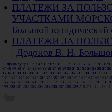
ПЛАТЕЖИ ЗА ПОЛЬЗ
УЧАСТКАМИ МОРСК
Большой юридический 
ПЛАТЕЖИ ЗА ПОЛЬ
|
Додонов В. Н. Большо
←
предыдущая
1
2
3
4
5
6
7
8
9
10
11
12
13
14
15
16
17
18
19
20
47
48
49
50
51
52
53
54
55
56
57
58
59
60
61
62
63
64
65
66
67
68
95
96
97
98
99
100
101
102
103
104
105
106
107
108
109
110
111
131
132
133
134
135
136
137
138
139
140
141
142
143
144
145
14
165
166
167
168
169
170
171
172
173
174
175
176
177
178
179
18
199
200
201
202
203
204
205
206
207
208
209
210
211
212
213
21