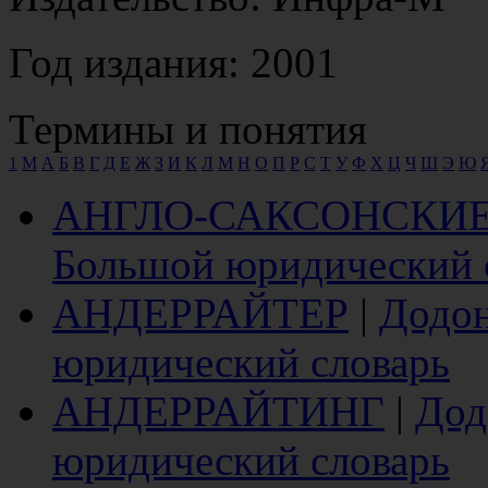
Год издания: 2001
Термины и понятия
1
M
А
Б
В
Г
Д
Е
Ж
З
И
К
Л
М
Н
О
П
Р
С
Т
У
Ф
Х
Ц
Ч
Ш
Э
Ю
АНГЛО-САКСОНСКИЕ
Большой юридический 
АНДЕРРАЙТЕР
|
Додон
юридический словарь
АНДЕРРАЙТИНГ
|
Дод
юридический словарь