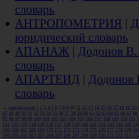
словарь
АНТРОПОМЕТРИЯ
|
Д
юридический словарь
АПАНАЖ
|
Додонов В.
словарь
АПАРТЕИД
|
Додонов 
словарь
←
предыдущая
1
2
3
4
5
6
7
8
9
10
11
12
13
14
15
16
17
18
19
20
47
48
49
50
51
52
53
54
55
56
57
58
59
60
61
62
63
64
65
66
67
68
95
96
97
98
99
100
101
102
103
104
105
106
107
108
109
110
111
131
132
133
134
135
136
137
138
139
140
141
142
143
144
145
14
165
166
167
168
169
170
171
172
173
174
175
176
177
178
179
18
199
200
201
202
203
204
205
206
207
208
209
210
211
212
213
21