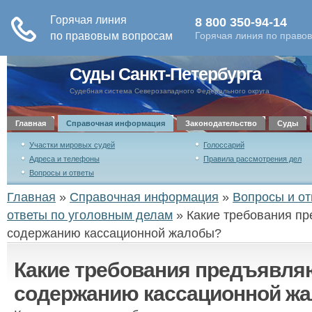
Суды Санкт-Петербурга
Судебная система Северозападного Федерального округа
Главная
Справочная информация
Законодательство
Суды
Участки мировых судей
Голоссарий
Адреса и телефоны
Правила рассмотрения дел
Вопросы и ответы
Главная
»
Справочная информация
»
Вопросы и от
ответы по уголовным делам
»
Какие требования пр
содержанию кассационной жалобы?
Какие требования предъявля
содержанию кассационной ж