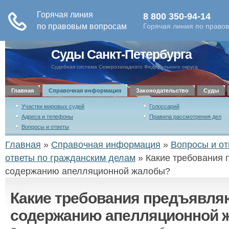
Суды Санкт-Петербурга
Судебная система Северозападного Федерального округа
Главная
Справочная информация
Законодательство
Суды
Участки мировых судей
Голоссарий
Адреса и телефоны
Правила рассмотрения дел
Вопросы и ответы
Главная
»
Справочная информация
»
Вопросы и от
ответы по гражданским делам
»
Какие требования 
содержанию апелляционной жалобы?
Какие требования предъявля
содержанию апелляционной 