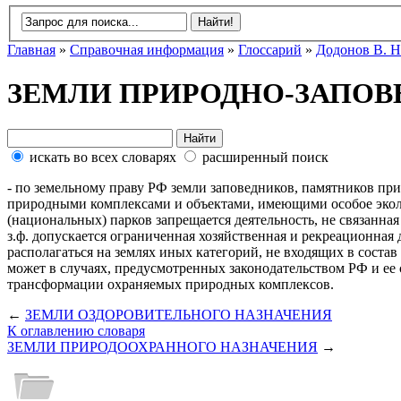
Главная
»
Справочная информация
»
Глоссарий
»
Додонов В. Н
ЗЕМЛИ ПРИРОДНО-ЗАПОВ
искать во всех словарях
расширенный поиск
- по земельному праву РФ земли заповедников, памятников при
природными комплексами и объектами, имеющими особое эколог
(национальных) парков запрещается деятельность, не связанна
з.ф. допускается ограниченная хозяйственная и рекреационная
располагаться на землях иных категорий, не входящих в сост
может в случаях, предусмотренных законодательством РФ и ее 
трансформации охраняемых природных комплексов.
←
ЗЕМЛИ ОЗДОРОВИТЕЛЬНОГО НАЗНАЧЕНИЯ
К оглавлению словаря
ЗЕМЛИ ПРИРОДООХРАННОГО НАЗНАЧЕНИЯ
→