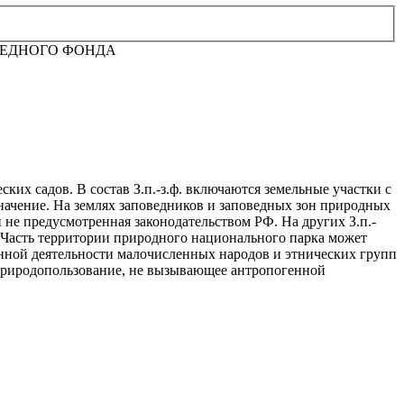
ВЕДНОГО ФОНДА
их садов. В состав З.п.-з.ф. включаются земельные участки с
начение. На землях заповедников и заповедных зон природных
 не предусмотренная законодательством РФ. На других З.п.-
. Часть территории природного национального парка может
енной деятельности малочисленных народов и этнических групп
е природопользование, не вызывающее антропогенной