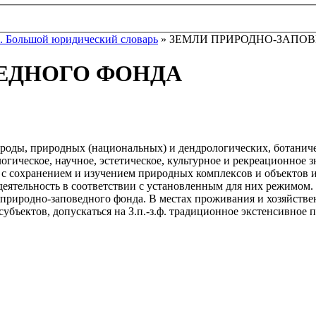
. Большой юридический словарь
» ЗЕМЛИ ПРИРОДНО-ЗАПО
ЕДНОГО ФОНДА
роды, природных (национальных) и дендрологических, ботаническ
ическое, научное, эстетическое, культурное и рекреационное з
я с сохранением и изучением природных комплексов и объектов и
 деятельность в соответствии с установленным для них режимом
ав природно-заповедного фонда. В местах проживания и хозяйств
субъектов, допускаться на З.п.-з.ф. традиционное экстенсивно