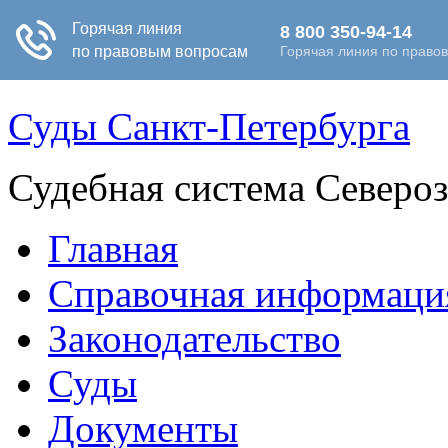
Суды Санкт-Петербурга
Судебная система Северо
Главная
Справочная информаци
Законодательство
Суды
Документы