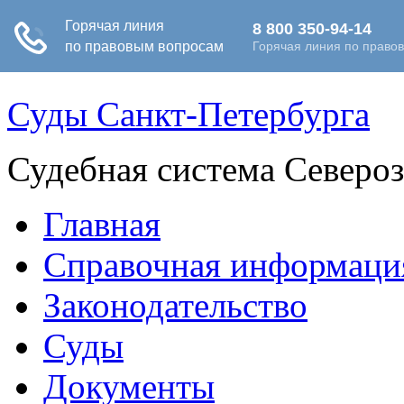
Суды Санкт-Петербурга
Судебная система Северо
Главная
Справочная информаци
Законодательство
Суды
Документы