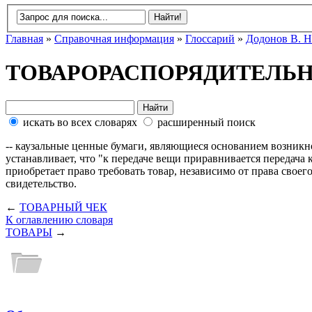
Главная
»
Справочная информация
»
Глоссарий
»
Додонов В. Н
ТОВАРОРАСПОРЯДИТЕЛЬ
искать во всех словарях
расширенный поиск
-- каузальные ценные бумаги, являющиеся основанием возникно
устанавливает, что "к передаче вещи приравнивается передача
приобретает право требовать товар, независимо от права своего
свидетельство.
←
ТОВАРНЫЙ ЧЕК
К оглавлению словаря
ТОВАРЫ
→