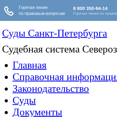
Суды Санкт-Петербурга
Судебная система Северо
Главная
Справочная информаци
Законодательство
Суды
Документы