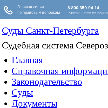
Суды Санкт-Петербурга
Судебная система Северо
Главная
Справочная информаци
Законодательство
Суды
Документы