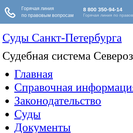
Суды Санкт-Петербурга
Судебная система Северо
Главная
Справочная информаци
Законодательство
Суды
Документы