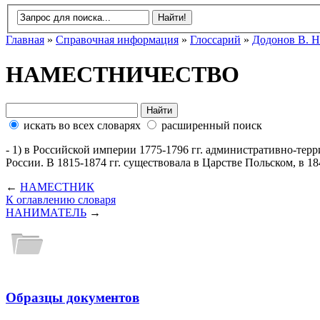
Главная
»
Справочная информация
»
Глоссарий
»
Додонов В. Н
НАМЕСТНИЧЕСТВО
искать во всех словарях
расширенный поиск
- 1) в Российской империи 1775-1796 гг. административно-тер
России. В 1815-1874 гг. существовала в Царстве Польском, в 184
←
НАМЕСТНИК
К оглавлению словаря
НАНИМАТЕЛЬ
→
Образцы документов