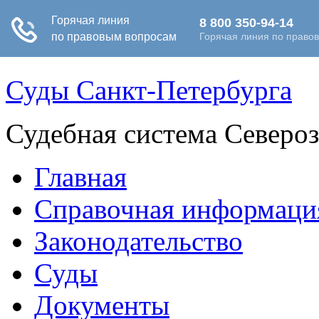
Суды Санкт-Петербурга
Судебная система Северо
Главная
Справочная информаци
Законодательство
Суды
Документы