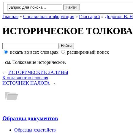
Главная
»
Справочная информация
»
Глоссарий
»
Додонов В. Н
ИСТОРИЧЕСКОЕ ТОЛКОВ
искать во всех словарях
расширенный поиск
- см. Толкование историческое.
←
ИСТОРИЧЕСКИЕ ЗАЛИВЫ
К оглавлению словаря
ИСТОЧНИК НАЛОГА
→
Образцы документов
Образцы ходатайств