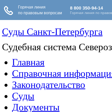
Суды Санкт-Петербурга
Судебная система Северо
Главная
Справочная информаци
Законодательство
Суды
Документы