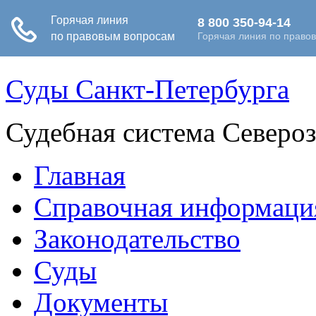
Суды Санкт-Петербурга
Судебная система Северо
Главная
Справочная информаци
Законодательство
Суды
Документы