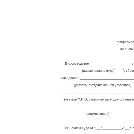
о пересмот
по внов
В производстве _______________________су
(наименование суда) (субъект
находилось _______________________________
(указать, гражданское или уголовное)
________________________________________
(указать Ф.И.О. сторон по делу, для организа
_________________________________________
предмет спора)
Решением суда от "___"___________20__ г. 