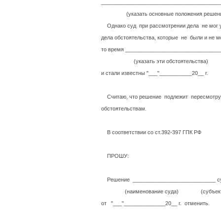
________________________________________
(указать основные положения 
Однако суд при рассмотрении дела не мог у
дела обстоятельства, которые не были и не м
то время ________________________________
(указать эти обстоятельства)
и стали известны "___"___________20__ г.
Считаю, что решение подлежит пересмотру
обстоятельствам.
В соответствии со ст.392-397
ПРОШУ:
Решение ____________________________ су
(наименование суда) (субъекта
от "___"______________20__ г. отменить.