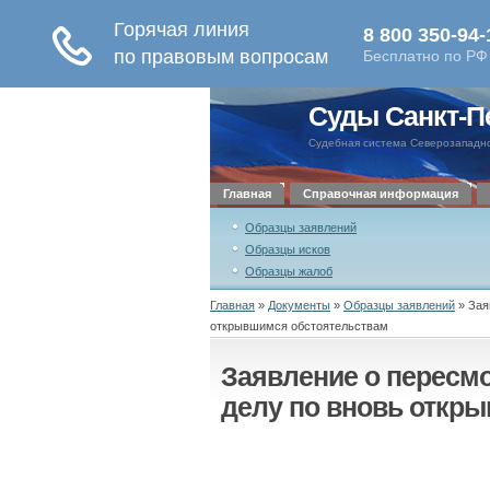
Суды Санкт-П
Судебная система Северозападно
Главная
Справочная информация
Образцы заявлений
Образцы исков
Образцы жалоб
Главная
»
Документы
»
Образцы заявлений
»
Зая
открывшимся обстоятельствам
Заявление о пересм
делу по вновь откр