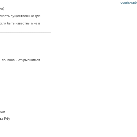
_____________________________
courts-sp
решения)
честь существенные для
огли быть известны мне в
____________________________
 по вновь открывшимся
 ГПК РФ
да ______________________
 РФ)