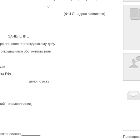
от _________________________________
(Ф.И.О., адрес заявителя)
ЗАЯВЛЕНИЕ
ре решения по гражданскому делу
ь открывшимся обстоятельствам
да _____________________
а РФ)
______________ дело по иску
____________________________
ций - наименование,
___________________________.
постановлено __________
По вопрос