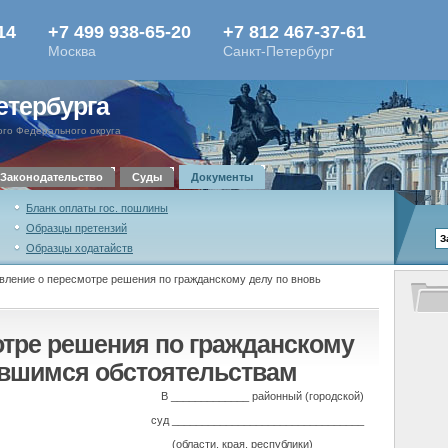
етербурга
го Федерального округа
Законодательство
Суды
Документы
Бланк оплаты гос. пошлины
Образцы претензий
Образцы ходатайств
вление о пересмотре решения по гражданскому делу по вновь
отре решения по гражданскому
ывшимся обстоятельствам
В _____________ районный (городской)
суд ________________________________
(области, края, республики)